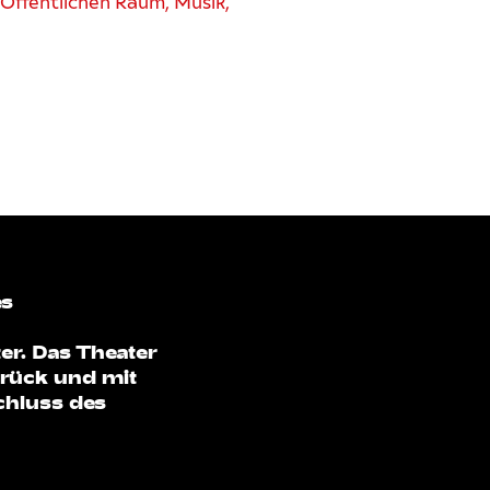
m Öffentlichen Raum, Musik,
es
er. Das Theater
brück und mit
chluss des