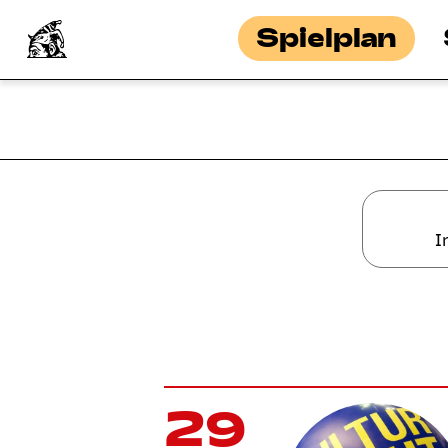
Spielplan
I
29