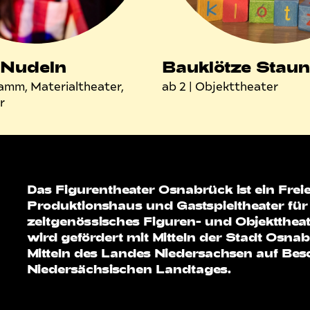
 Nudeln
Bauklötze Stau
amm, Materialtheater,
ab 2
| Objekttheater
r
Das Figurentheater Osnabrück ist ein Frei
Produktionshaus und Gastspieltheater für
zeitgenössisches Figuren- und Objekttheat
wird gefördert mit Mitteln der Stadt Osna
Mitteln des Landes Niedersachsen auf Bes
Niedersächsischen Landtages.