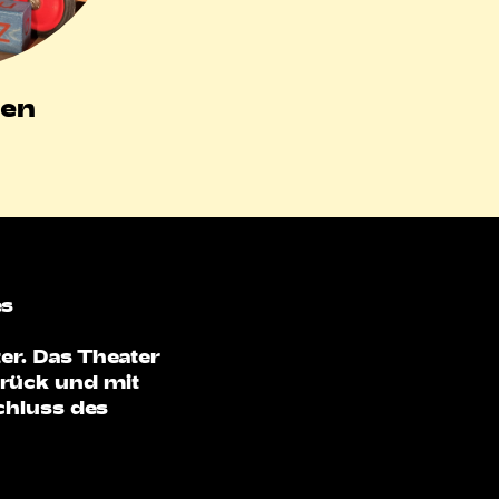
nen
es
er. Das Theater
brück und mit
chluss des